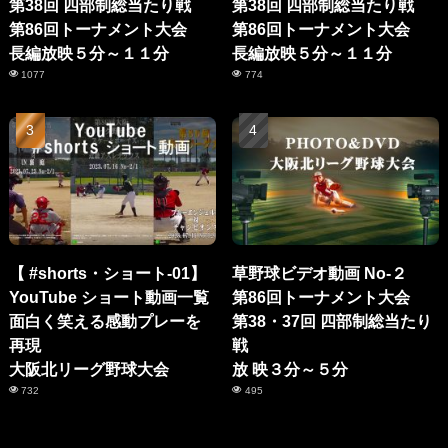
第38回 四部制総当たり戦
第38回 四部制総当たり戦
第86回トーナメント大会
第86回トーナメント大会
長編放映５分～１１分
長編放映５分～１１分
1077
774
【 #shorts・ショート-01】
草野球ビデオ動画 No-２
YouTube ショート動画一覧
第86回トーナメント大会
面白く笑える感動プレーを
第38・37回 四部制総当たり
再現
戦
大阪北リーグ野球大会
放 映３分～５分
732
495