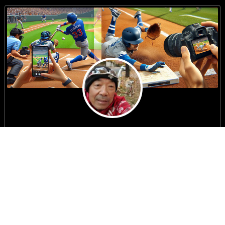
sports840
代表者
〒560-0085
大阪府豊中市上新田4-8-B705
☏ 06-6155-8401 ☏ 090-3282-5352
Sports840・大阪北リーグ野球大会事務局