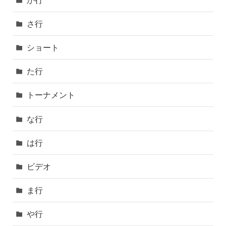
さ行
ショート
た行
トーナメント
な行
は行
ビデオ
ま行
や行