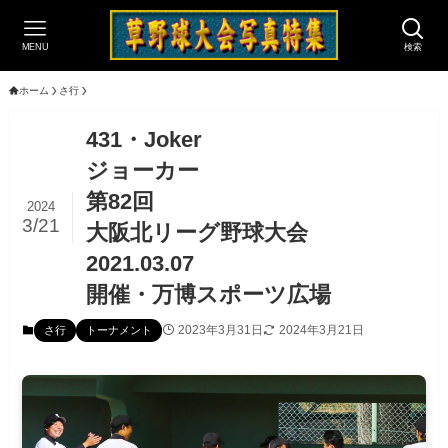
MENU
検索
ホーム
さ行
431・Joker
ジョーカー
第82回
2024
3/21
大阪北リーグ野球大会
2021.03.07
開催・万博スポーツ広場
2023年3月31日
2024年3月21日
さ行
トーナメント