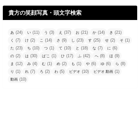
貴方の笑顔写真・頭文字検索
(24)
(11)
(3)
(37)
(21)
(14)
(21)
あ
い
う
え
お
か
き
(7)
(2)
(14)
(9)
(23)
(25)
(2)
(1)
く
け
こ
さ
し
す
せ
そ
(23)
(10)
(1)
(10)
(18)
(7)
(6)
た
ち
つ
て
と
な
に
(2)
(30)
(1)
(17)
(42)
(8)
(9)
の
は
は'こ
ひ
ふ
へ
ほ
(12)
(4)
(1)
(2)
(1)
(6)
(6)
(8)
ま
み
む
め
も
や
ゆ
ら
(1)
(7)
(2)
(5)
(10)
(1)
り
れ
ろ
わ
ビデオ
ビデオ.動画
(10)
動画