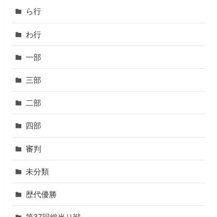
ら行
わ行
一部
三部
二部
四部
審判
未分類
歴代優勝