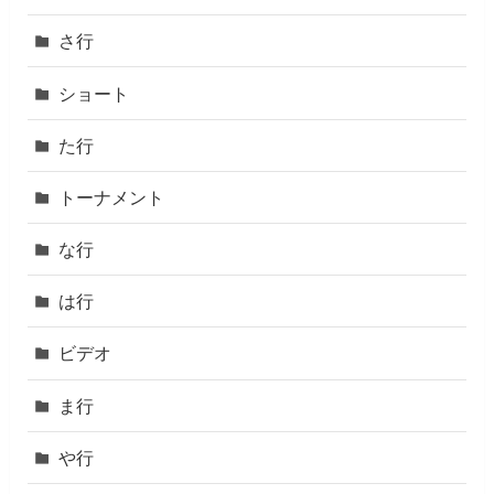
さ行
ショート
た行
トーナメント
な行
は行
ビデオ
ま行
や行