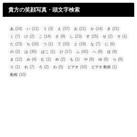
貴方の笑顔写真・頭文字検索
(24)
(11)
(3)
(37)
(21)
(14)
(21)
あ
い
う
え
お
か
き
(7)
(2)
(14)
(9)
(23)
(25)
(2)
(1)
く
け
こ
さ
し
す
せ
そ
(23)
(10)
(1)
(10)
(18)
(7)
(6)
た
ち
つ
て
と
な
に
(2)
(30)
(1)
(17)
(42)
(8)
(9)
の
は
は'こ
ひ
ふ
へ
ほ
(12)
(4)
(1)
(2)
(1)
(6)
(6)
(8)
ま
み
む
め
も
や
ゆ
ら
(1)
(7)
(2)
(5)
(10)
(1)
り
れ
ろ
わ
ビデオ
ビデオ.動画
(10)
動画