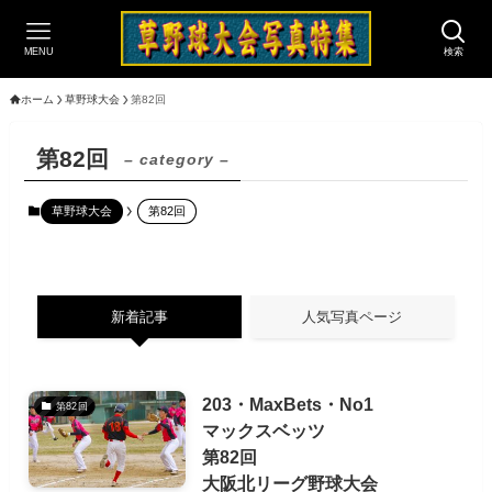
MENU
検索
ホーム
草野球大会
第82回
第82回
– category –
草野球大会
第82回
新着記事
人気写真ページ
203・MaxBets・No1
第82回
マックスベッツ
第82回
大阪北リーグ野球大会