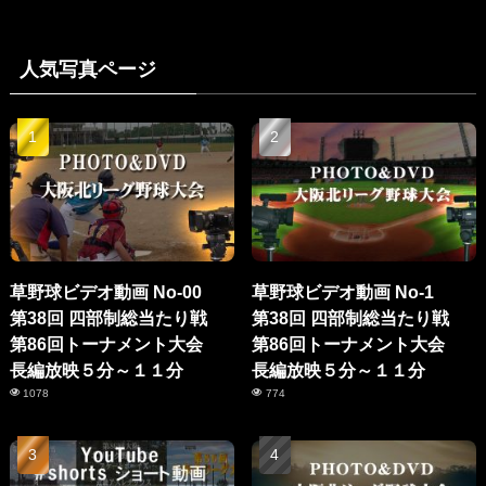
人気写真ページ
草野球ビデオ動画 No-00
草野球ビデオ動画 No-1
第38回 四部制総当たり戦
第38回 四部制総当たり戦
第86回トーナメント大会
第86回トーナメント大会
長編放映５分～１１分
長編放映５分～１１分
1078
774