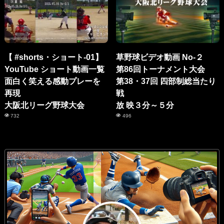
【 #shorts・ショート-01】
草野球ビデオ動画 No-２
YouTube ショート動画一覧
第86回トーナメント大会
面白く笑える感動プレーを
第38・37回 四部制総当たり
再現
戦
大阪北リーグ野球大会
放 映３分～５分
732
496