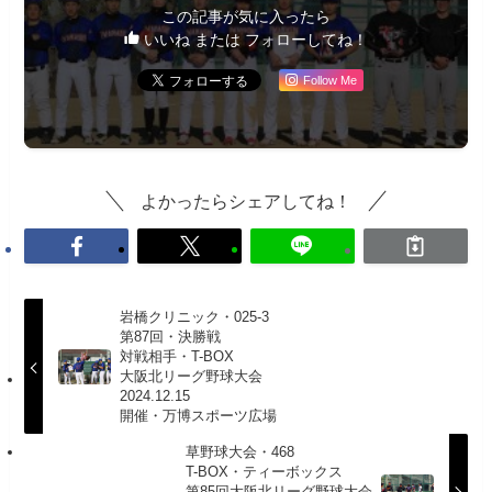
この記事が気に入ったら
いいね または フォローしてね！
Follow Me
よかったらシェアしてね！
岩橋クリニック・025-3
第87回・決勝戦
対戦相手・T-BOX
大阪北リーグ野球大会
2024.12.15
開催・万博スポーツ広場
草野球大会・468
T-BOX・ティーボックス
第85回大阪北リーグ野球大会