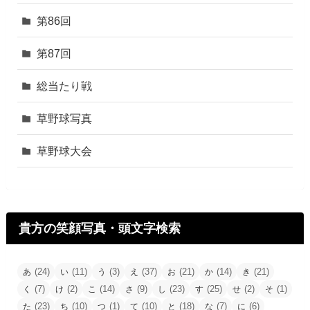
第86回
第87回
総当たり戦
草野球写真
草野球大会
貴方の笑顔写真・頭文字検索
(24)
(11)
(3)
(37)
(21)
(14)
(21)
あ
い
う
え
お
か
き
(7)
(2)
(14)
(9)
(23)
(25)
(2)
(1)
く
け
こ
さ
し
す
せ
そ
(23)
(10)
(1)
(10)
(18)
(7)
(6)
た
ち
つ
て
と
な
に