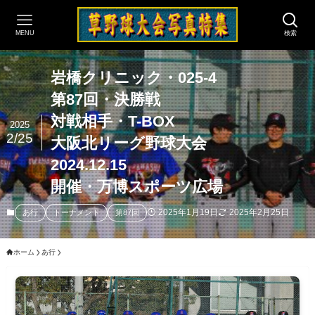
MENU
検索
岩橋クリニック・025-4
第87回・決勝戦
対戦相手・T-BOX
2025
2/25
大阪北リーグ野球大会
2024.12.15
開催・万博スポーツ広場
2025年1月19日
2025年2月25日
あ行
トーナメント
第87回
ホーム
あ行