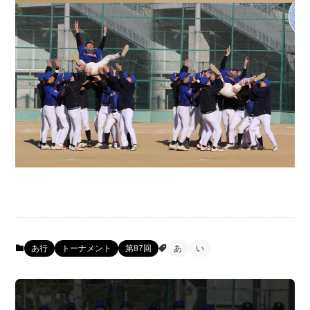
あ行
トーナメント
第87回
あ
い