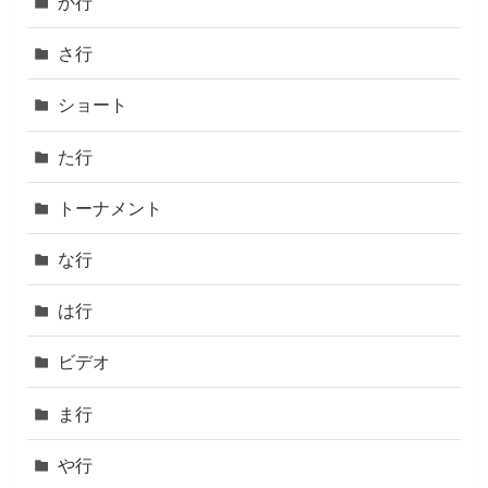
か行
さ行
ショート
た行
トーナメント
な行
は行
ビデオ
ま行
や行