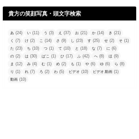
貴方の笑顔写真・頭文字検索
(24)
(11)
(3)
(37)
(21)
(14)
(21)
あ
い
う
え
お
か
き
(7)
(2)
(14)
(9)
(23)
(25)
(2)
(1)
く
け
こ
さ
し
す
せ
そ
(23)
(10)
(1)
(10)
(18)
(7)
(6)
た
ち
つ
て
と
な
に
(2)
(30)
(1)
(17)
(42)
(8)
(9)
の
は
は'こ
ひ
ふ
へ
ほ
(12)
(4)
(1)
(2)
(1)
(6)
(6)
(8)
ま
み
む
め
も
や
ゆ
ら
(1)
(7)
(2)
(5)
(10)
(1)
り
れ
ろ
わ
ビデオ
ビデオ.動画
(10)
動画