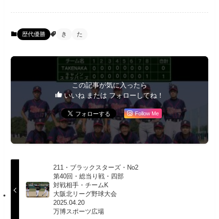
歴代優勝
き
た
この記事が気に入ったら
いいね または フォローしてね！
Follow Me
211・ブラックスターズ・No2
第40回・総当り戦・四部
対戦相手・チームK
大阪北リーグ野球大会
2025.04.20
万博スポーツ広場