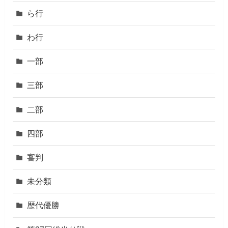
ら行
わ行
一部
三部
二部
四部
審判
未分類
歴代優勝