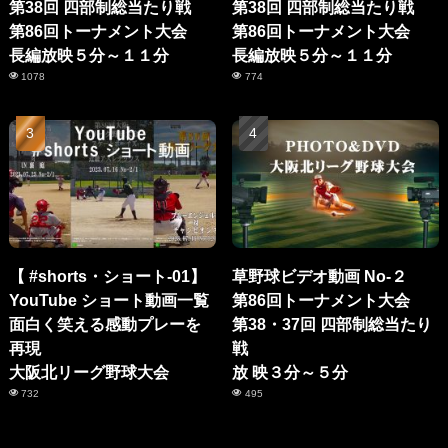
第38回 四部制総当たり戦
第38回 四部制総当たり戦
第86回トーナメント大会
第86回トーナメント大会
長編放映５分～１１分
長編放映５分～１１分
1078
774
【 #shorts・ショート-01】
草野球ビデオ動画 No-２
YouTube ショート動画一覧
第86回トーナメント大会
面白く笑える感動プレーを
第38・37回 四部制総当たり
再現
戦
大阪北リーグ野球大会
放 映３分～５分
732
495