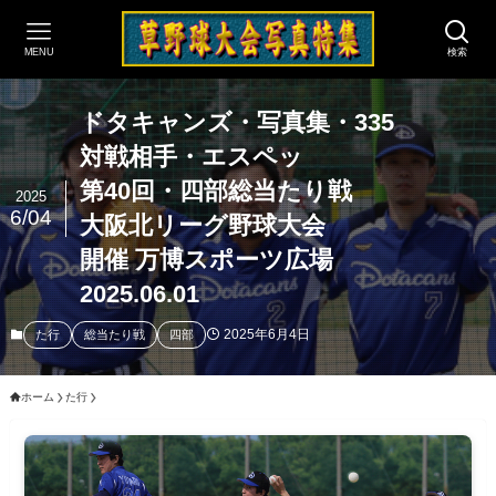
MENU
検索
ドタキャンズ・写真集・335
対戦相手・エスペッ
第40回・四部総当たり戦
2025
6/04
大阪北リーグ野球大会
開催 万博スポーツ広場
2025.06.01
2025年6月4日
た行
総当たり戦
四部
ホーム
た行