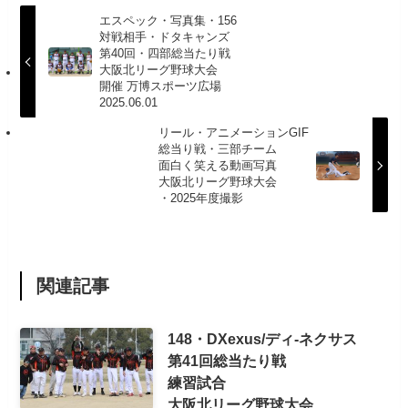
た行
総当たり戦
四部
と
この記事が気に入ったら
いいね または フォローしてね！
Follow Me