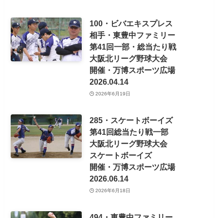
148・DXexus/ディ-ネクサス
第41回総当たり戦
練習試合
大阪北リーグ野球大会
2026.03.29
2026年7月20日
221・高槻市役所・No5
対戦相手・ハイブリッド
第89回三回戦・7対8で敗退
大阪北リーグ野球大会
2026.06.14
開催・万博スポーツ広場
2026年6月23日
205・スクラッチプラス
第41回総当たり戦・四部
対戦相手 MANABO・まなぼ