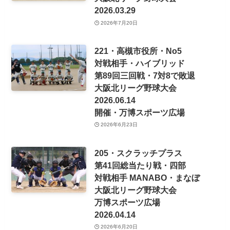
よかったらシェアしてね！
エスペック・写真集・156
対戦相手・ドタキャンズ
第40回・四部総当たり戦
大阪北リーグ野球大会
開催 万博スポーツ広場
2025.06.01
リール・アニメーションGIF
総当り戦・三部チーム
面白く笑える動画写真
大阪北リーグ野球大会
・2025年度撮影
関連記事