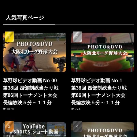
人気写真ページ
草野球ビデオ動画 No-00
草野球ビデオ動画 No-1
第38回 四部制総当たり戦
第38回 四部制総当たり戦
第86回トーナメント大会
第86回トーナメント大会
長編放映５分～１１分
長編放映５分～１１分
1078
774