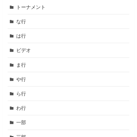
トーナメント
な行
は行
ビデオ
ま行
や行
ら行
わ行
一部
三部