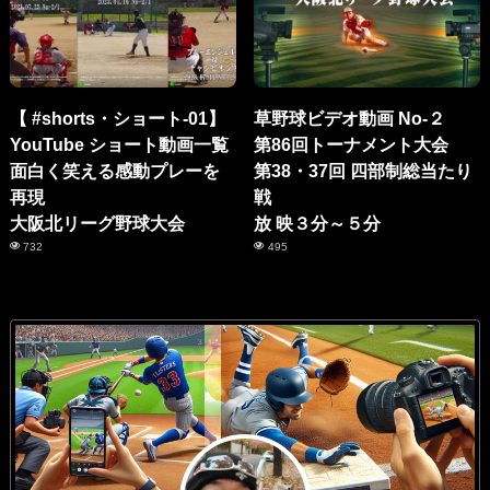
【 #shorts・ショート-01】
草野球ビデオ動画 No-２
YouTube ショート動画一覧
第86回トーナメント大会
面白く笑える感動プレーを
第38・37回 四部制総当たり
再現
戦
大阪北リーグ野球大会
放 映３分～５分
732
495