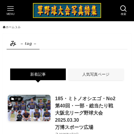
MENU
検索
ホーム
み
み
– tag –
新着記事
人気写真ページ
185・ミトノオシエゴ・No2
一部
第40回・一部・総当たり戦
大阪北リーグ野球大会
2025.03.30
万博スポーツ広場