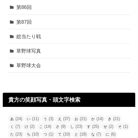
第86回
第87回
総当たり戦
草野球写真
草野球大会
貴方の笑顔写真・頭文字検索
(24)
(11)
(3)
(37)
(21)
(14)
(21)
あ
い
う
え
お
か
き
(7)
(2)
(14)
(9)
(23)
(25)
(2)
(1)
く
け
こ
さ
し
す
せ
そ
(23)
(10)
(1)
(10)
(18)
(7)
(6)
た
ち
つ
て
と
な
に