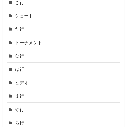
さ行
ショート
た行
トーナメント
な行
は行
ビデオ
ま行
や行
ら行