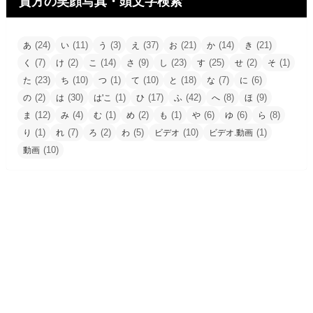
貴方の笑顔写真・頭文字検索
(24)
(11)
(3)
(37)
(21)
(14)
(21)
あ
い
う
え
お
か
き
(7)
(2)
(14)
(9)
(23)
(25)
(2)
(1)
く
け
こ
さ
し
す
せ
そ
(23)
(10)
(1)
(10)
(18)
(7)
(6)
た
ち
つ
て
と
な
に
(2)
(30)
(1)
(17)
(42)
(8)
(9)
の
は
は'こ
ひ
ふ
へ
ほ
(12)
(4)
(1)
(2)
(1)
(6)
(6)
(8)
ま
み
む
め
も
や
ゆ
ら
(1)
(7)
(2)
(5)
(10)
(1)
り
れ
ろ
わ
ビデオ
ビデオ.動画
(10)
動画