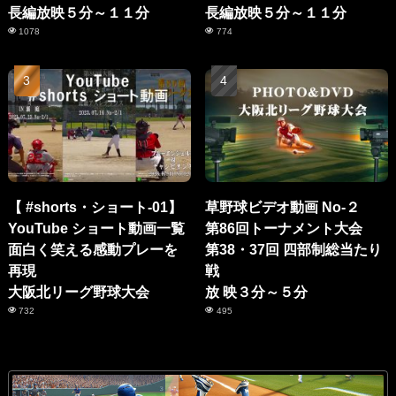
長編放映５分～１１分
長編放映５分～１１分
1078
774
【 #shorts・ショート-01】
草野球ビデオ動画 No-２
YouTube ショート動画一覧
第86回トーナメント大会
面白く笑える感動プレーを
第38・37回 四部制総当たり
再現
戦
大阪北リーグ野球大会
放 映３分～５分
732
495