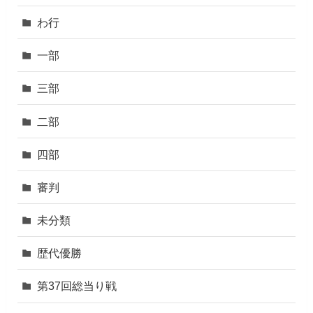
わ行
一部
三部
二部
四部
審判
未分類
歴代優勝
第37回総当り戦