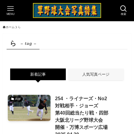
MENU
検索
ホーム
ら
ら
– tag –
新着記事
人気写真ページ
254 ・ライナーズ・No2
四部
対戦相手・ジョーズ
第40回総当たり戦・四部
大阪北リーグ野球大会
開催・万博スポーツ広場