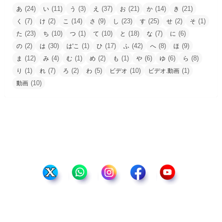
(24)
(11)
(3)
(37)
(21)
(14)
(21)
あ
い
う
え
お
か
き
(7)
(2)
(14)
(9)
(23)
(25)
(2)
(1)
く
け
こ
さ
し
す
せ
そ
(23)
(10)
(1)
(10)
(18)
(7)
(6)
た
ち
つ
て
と
な
に
(2)
(30)
(1)
(17)
(42)
(8)
(9)
の
は
は'こ
ひ
ふ
へ
ほ
(12)
(4)
(1)
(2)
(1)
(6)
(6)
(8)
ま
み
む
め
も
や
ゆ
ら
(1)
(7)
(2)
(5)
(10)
(1)
り
れ
ろ
わ
ビデオ
ビデオ.動画
(10)
動画