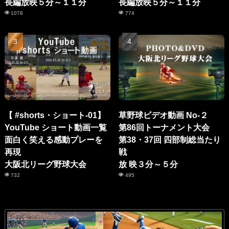
長編放映５分～１１分
長編放映５分～１１分
1078
774
【 #shorts・ショート-01】
草野球ビデオ動画 No-２
YouTube ショート動画一覧
第86回トーナメント大会
面白く笑える感動プレーを
第38・37回 四部制総当たり
再現
戦
大阪北リーグ野球大会
放 映３分～５分
732
495