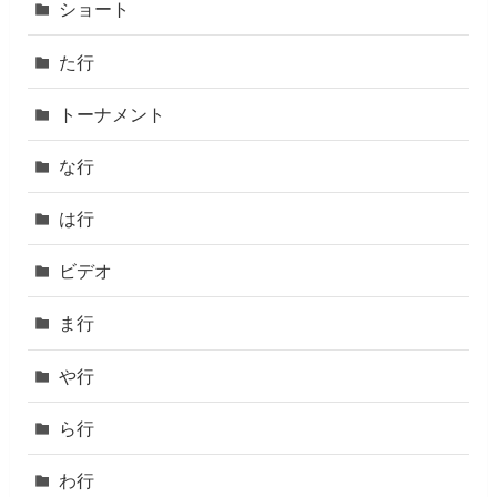
ショート
た行
トーナメント
な行
は行
ビデオ
ま行
や行
ら行
わ行