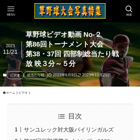
MENU
検索
草野球ビデオ動画 No-２
第86回トーナメント大会
2023
11/21
第38・37回 四部制総当たり戦
放 映３分～５分
2023年6月9日
2023年11月21日
ビデオ
総当たり戦
ホーム
ビデオ
目次
サンユレック対大阪バイリンガルズ