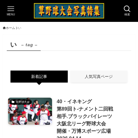
MENU
検索
ホーム
い
い
– tag –
新着記事
人気写真ページ
40・イネキング
草野球大会
第89回ト-ナメント二回戦
相手.ブラックパイレーツ
大阪北リーグ野球大会
開催・万博スポーツ広場