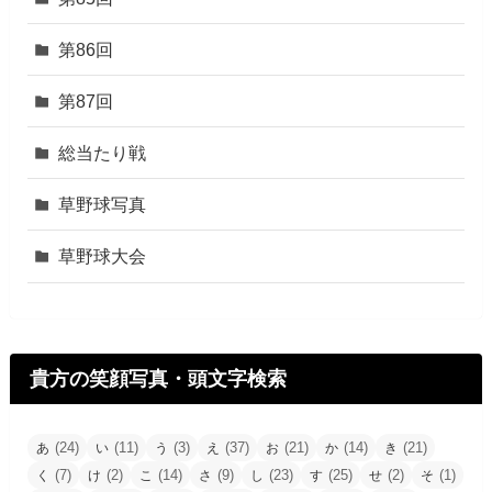
第86回
第87回
総当たり戦
草野球写真
草野球大会
貴方の笑顔写真・頭文字検索
(24)
(11)
(3)
(37)
(21)
(14)
(21)
あ
い
う
え
お
か
き
(7)
(2)
(14)
(9)
(23)
(25)
(2)
(1)
く
け
こ
さ
し
す
せ
そ