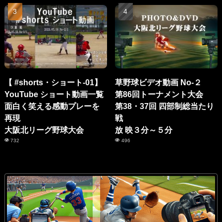
【 #shorts・ショート-01】
草野球ビデオ動画 No-２
YouTube ショート動画一覧
第86回トーナメント大会
面白く笑える感動プレーを
第38・37回 四部制総当たり
再現
戦
大阪北リーグ野球大会
放 映３分～５分
732
496