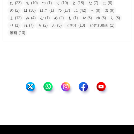
(23)
(10)
(1)
(10)
(18)
(7)
(6)
た
ち
つ
て
と
な
に
(2)
(30)
(1)
(17)
(42)
(8)
(9)
の
は
は'こ
ひ
ふ
へ
ほ
(12)
(4)
(1)
(2)
(1)
(6)
(6)
(8)
ま
み
む
め
も
や
ゆ
ら
(1)
(7)
(2)
(5)
(10)
(1)
り
れ
ろ
わ
ビデオ
ビデオ.動画
(10)
動画