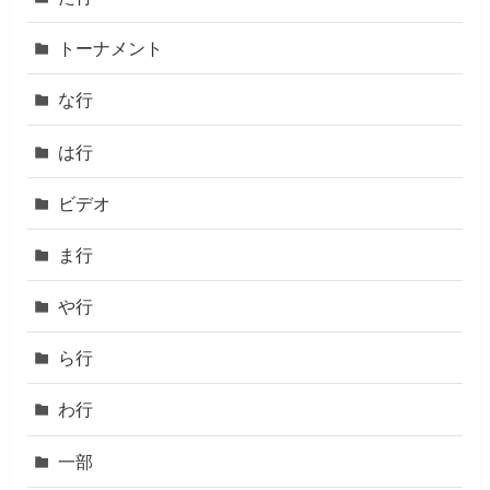
トーナメント
な行
は行
ビデオ
ま行
や行
ら行
わ行
一部