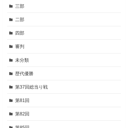
三部
二部
四部
審判
未分類
歴代優勝
第37回総当り戦
第81回
第82回
第85回