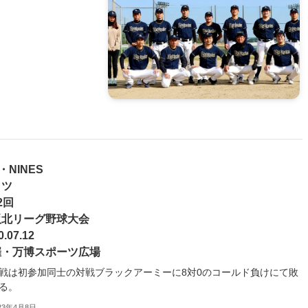
2・NINES
イツ
2回
阪北リーグ野球大会
0.07.12
催・万博スポーツ広場
戦は初参加同士の対戦ブラックアーミーに8対0のコールド負けにて敗
る。
23年4月8日