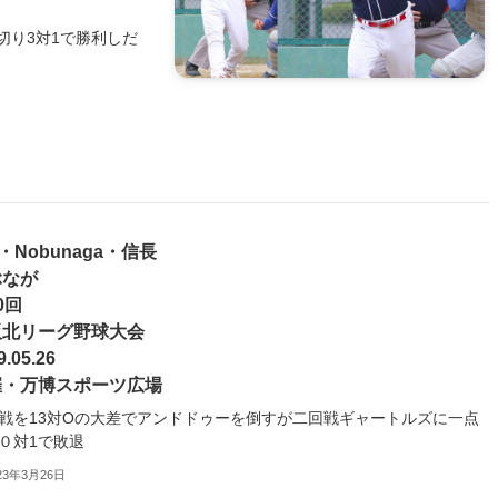
切り3対1で勝利しだ
3・Nobunaga・信長
ぶなが
0回
阪北リーグ野球大会
9.05.26
催・万博スポーツ広場
戦を13対Oの大差でアンドドゥーを倒すが二回戦ギャートルズに一点
０対1で敗退
23年3月26日