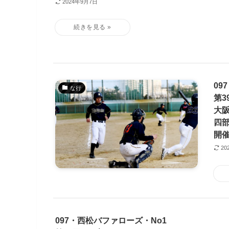
2024年9月7日
09
な行
第3
大
四部
開
20
097・西松バファローズ・No1