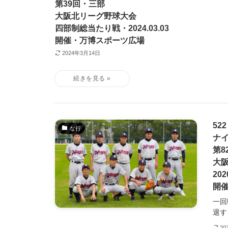
第39回・三部
大阪北リーグ野球大会
四部制総当たり戦・2024.03.03
開催・万博スポーツ広場
2024年3月14日
52
な行
ナ
第8
大
202
開
一回
退す
20