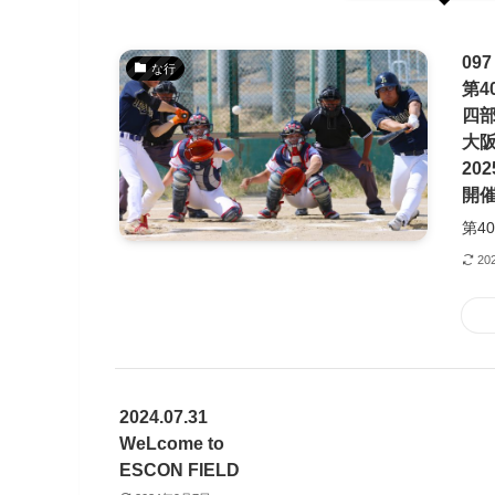
09
な行
第4
四
大
202
開
第4
20
2024.07.31
WeLcome to
ESCON FIELD