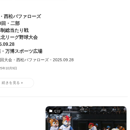
7・西松バファローズ
0回・二部
部制総当たり戦
阪北リーグ野球大会
5.09.28
催・万博スポーツ広場
0回大会・西松バファローズ・2025.09.28
25年10月9日
な行