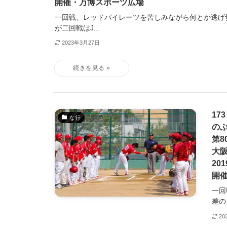
開催・万博スポーツ広場
一回戦、レッドパイレーツを苦しみながら何とか逃げ
が二回戦はJ...
2023年3月27日
17
な行
の
第8
大
201
開
一回
差の
20