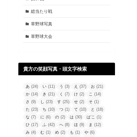
総当たり戦
草野球写真
草野球大会
貴方の笑顔写真・頭文字検索
あ
(24)
い
(11)
う
(3)
え
(37)
お
(21)
か
(14)
き
(21)
く
(7)
け
(2)
こ
(14)
さ
(9)
し
(23)
す
(25)
せ
(2)
そ
(1)
た
(23)
ち
(10)
つ
(1)
て
(10)
と
(18)
な
(7)
に
(6)
の
(2)
は
(30)
は'こ
(1)
ひ
(17)
ふ
(42)
へ
(8)
ほ
(9)
ま
(12)
み
(4)
む
(1)
め
(2)
も
(1)
や
(6)