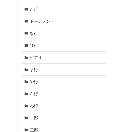
た行
トーナメント
な行
は行
ビデオ
ま行
や行
ら行
わ行
一部
三部