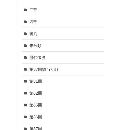
二部
四部
審判
未分類
歴代優勝
第37回総当り戦
第81回
第82回
第85回
第86回
第87回