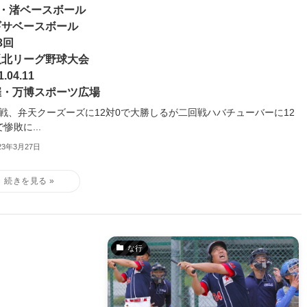
3・渚ベースボール
ギサベースボール
3回
阪北リーグ野球大会
1.04.11
催・万博スポーツ広場
戦、弁天クーズーズに12対0で大勝しるが二回戦ハバチューバーに12
で惨敗に...
23年3月27日
な行