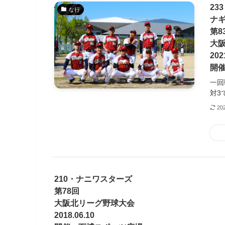
23
な行
ナ
第8
大
202
開
一回
対3
20
210・ナニワスターズ
第78回
大阪北リーグ野球大会
2018.06.10