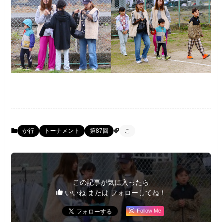
か行
トーナメント
第87回
こ
この記事が気に入ったら
いいね または フォローしてね！
Follow Me