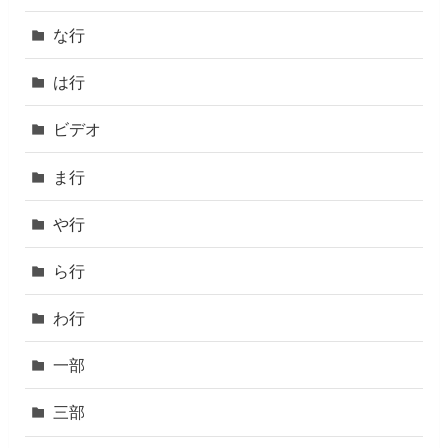
な行
は行
ビデオ
ま行
や行
ら行
わ行
一部
三部