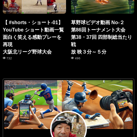
【 #shorts・ショート-01】
草野球ビデオ動画 No-２
YouTube ショート動画一覧
第86回トーナメント大会
面白く笑える感動プレーを
第38・37回 四部制総当たり
再現
戦
大阪北リーグ野球大会
放 映３分～５分
732
496