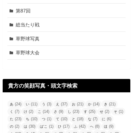
第87回
総当たり戦
草野球写真
草野球大会
貴方の笑顔写真・頭文字検索
(24)
(11)
(3)
(37)
(21)
(14)
(21)
あ
い
う
え
お
か
き
(7)
(2)
(14)
(9)
(23)
(25)
(2)
(1)
く
け
こ
さ
し
す
せ
そ
(23)
(10)
(1)
(10)
(18)
(7)
(6)
た
ち
つ
て
と
な
に
(2)
(30)
(1)
(17)
(42)
(8)
(9)
の
は
は'こ
ひ
ふ
へ
ほ