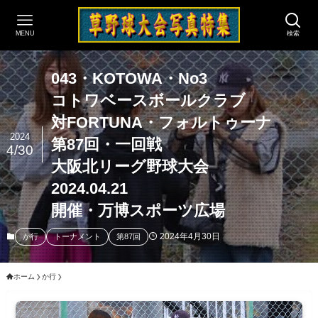
MENU
検索
043・KOTOWA・No3
コトワベースボールクラブ
対FORTUNA・フォルトゥーナ
2024
第87回・一回戦
4/30
大阪北リーグ野球大会
2024.04.21
開催・万博スポーツ広場
2024年4月30日
か行
トーナメント
第87回
ホーム
か行