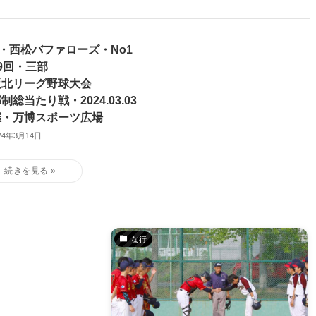
7・西松バファローズ・No1
9回・三部
阪北リーグ野球大会
制総当たり戦・2024.03.03
催・万博スポーツ広場
24年3月14日
な行