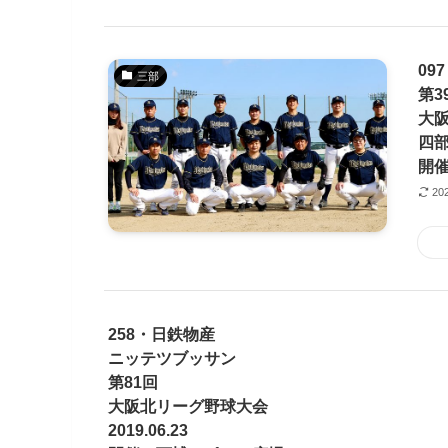
09
三部
第3
大
四部
開
20
258・日鉄物産
ニッテツブッサン
第81回
大阪北リーグ野球大会
2019.06.23