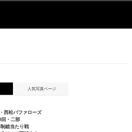
人気写真ページ
7・西松バファローズ
0回・二部
部制総当たり戦