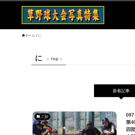
ホーム
に
に
– tag –
新着記事
09
二部
第4
四