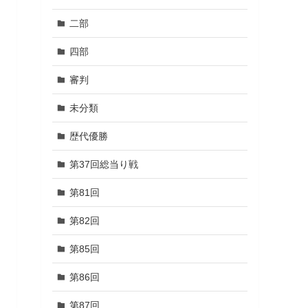
二部
四部
審判
未分類
歴代優勝
第37回総当り戦
第81回
第82回
第85回
第86回
第87回