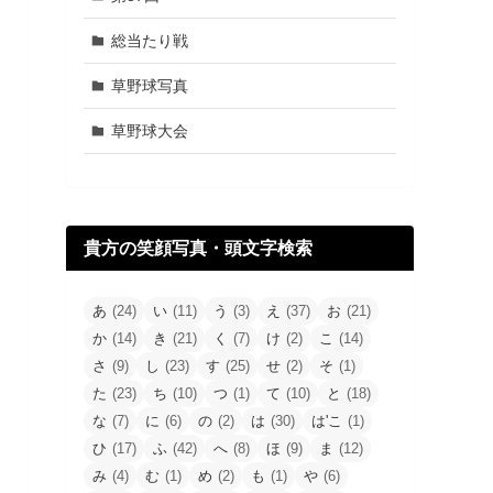
総当たり戦
草野球写真
草野球大会
貴方の笑顔写真・頭文字検索
あ
(24)
い
(11)
う
(3)
え
(37)
お
(21)
か
(14)
き
(21)
く
(7)
け
(2)
こ
(14)
さ
(9)
し
(23)
す
(25)
せ
(2)
そ
(1)
た
(23)
ち
(10)
つ
(1)
て
(10)
と
(18)
な
(7)
に
(6)
の
(2)
は
(30)
は'こ
(1)
ひ
(17)
ふ
(42)
へ
(8)
ほ
(9)
ま
(12)
み
(4)
む
(1)
め
(2)
も
(1)
や
(6)