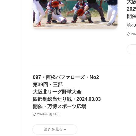
大
202
開
第4
20
097・西松バファローズ・No2
第39回・三部
大阪北リーグ野球大会
四部制総当たり戦・2024.03.03
開催・万博スポーツ広場
2024年3月14日