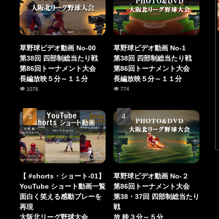
草野球ビデオ動画 No-00
草野球ビデオ動画 No-1
第38回 四部制総当たり戦
第38回 四部制総当たり戦
第86回トーナメント大会
第86回トーナメント大会
長編放映５分～１１分
長編放映５分～１１分
1078
774
【 #shorts・ショート-01】
草野球ビデオ動画 No-２
YouTube ショート動画一覧
第86回トーナメント大会
面白く笑える感動プレーを
第38・37回 四部制総当たり
再現
戦
大阪北リーグ野球大会
放 映３分～５分