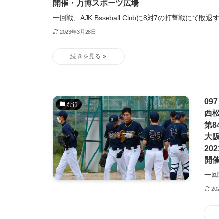
開催・万博スポーツ広場
一回戦、AJK.Bsseball.Clubに8対7の打撃戦にて敗退
2023年3月28日
097
な行
西
第8
大
202
開
一回
20