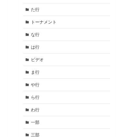
た行
トーナメント
な行
は行
ビデオ
ま行
や行
ら行
わ行
一部
三部