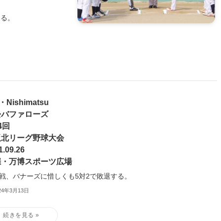
する。
・Nishimatsu
松バファローズ
4回
阪北リーグ野球大会
1.09.26
催・万博スポーツ広場
戦、バナーズに惜しくも5対2で敗退する。
24年3月13日