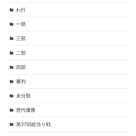
わ行
一部
三部
二部
四部
審判
未分類
歴代優勝
第37回総当り戦