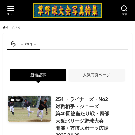
MENU
検索
ホーム
ら
ら
– tag –
新着記事
人気写真ページ
254 ・ライナーズ・No2
四部
対戦相手・ジョーズ
第40回総当たり戦・四部
大阪北リーグ野球大会
開催・万博スポーツ広場