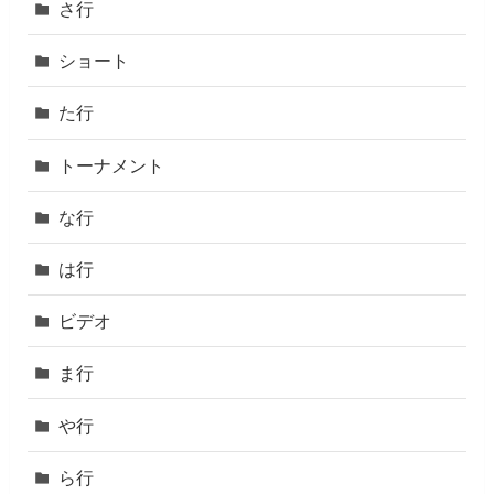
さ行
ショート
た行
トーナメント
な行
は行
ビデオ
ま行
や行
ら行