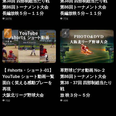
第38回 四部制総当たり戦
第38回 四部制総当たり戦
第86回トーナメント大会
第86回トーナメント大会
長編放映５分～１１分
長編放映５分～１１分
1078
774
【 #shorts・ショート-01】
草野球ビデオ動画 No-２
YouTube ショート動画一覧
第86回トーナメント大会
面白く笑える感動プレーを
第38・37回 四部制総当たり
再現
戦
大阪北リーグ野球大会
放 映３分～５分
732
496