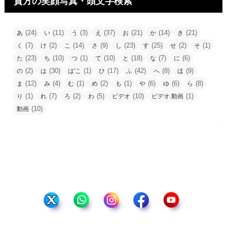
貴方の笑顔写真・頭文字検索
(24)
(11)
(3)
(37)
(21)
(14)
(21)
あ
い
う
え
お
か
き
(7)
(2)
(14)
(9)
(23)
(25)
(2)
(1)
く
け
こ
さ
し
す
せ
そ
(23)
(10)
(1)
(10)
(18)
(7)
(6)
た
ち
つ
て
と
な
に
(2)
(30)
(1)
(17)
(42)
(8)
(9)
の
は
は'こ
ひ
ふ
へ
ほ
(12)
(4)
(1)
(2)
(1)
(6)
(6)
(8)
ま
み
む
め
も
や
ゆ
ら
(1)
(7)
(2)
(5)
(10)
(1)
り
れ
ろ
わ
ビデオ
ビデオ.動画
(10)
動画